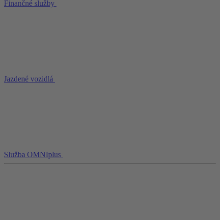
Finančné služby
Jazdené vozidlá
Služba OMNIplus