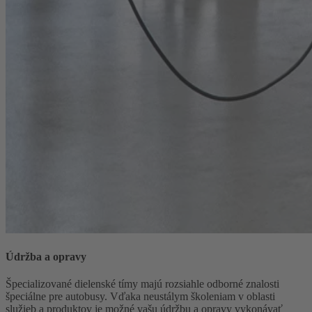
Údržba a opravy
Špecializované dielenské tímy majú rozsiahle odborné znalosti
špeciálne pre autobusy. Vďaka neustálym školeniam v oblasti
služieb a produktov je možné vašu údržbu a opravy vykonávať