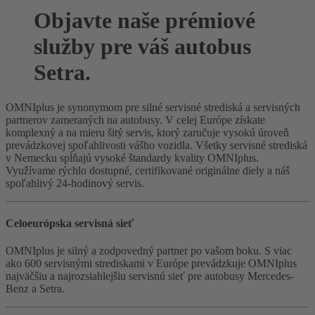
Objavte naše prémiové
služby pre váš autobus
Setra.
OMNIplus je synonymom pre silné servisné strediská a servisných
partnerov zameraných na autobusy. V celej Európe získate
komplexný a na mieru šitý servis, ktorý zaručuje vysokú úroveň
prevádzkovej spoľahlivosti vášho vozidla. Všetky servisné strediská
v Nemecku spĺňajú vysoké štandardy kvality OMNIplus.
Využívame rýchlo dostupné, certifikované originálne diely a náš
spoľahlivý 24-hodinový servis.
Celoeurópska servisná sieť
OMNIplus je silný a zodpovedný partner po vašom boku. S viac
ako 600 servisnými strediskami v Európe prevádzkuje OMNIplus
najväčšiu a najrozsiahlejšiu servisnú sieť pre autobusy Mercedes-
Benz a Setra.