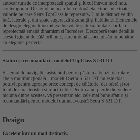
autocar turistic ce interpretează spațiul și luxul într-un mod nou,
contemporan. Designul autocarului cu două etaje transmite toate
valorile pe care Setra TopClass le reprezintă. Liniile distinctive din
față, laterale și din spate sugerează siguranță și fiabilitate. Elementele
de design elegant transmit exclusivitate și dezirabilitate. Iar fața
reproiectată emană dinamism și încredere. Descoperă toate detaliile
acestui gigant de călătorii unic, care îmbină aspectul său impunător
cu eleganța perfectă.
Sfaturi și recomandări - modelul TopClass S 531 DT
Sistemul de navigație, asistentul pentru păstrarea benzii de rulare,
cheia multifuncțională – modelul Setra S 531 DT nu este doar
potrivit pentru aproape orice concept de călătorie, dar oferă și tot
felul de caracteristici și funcții utile. Pentru a nu pierde din vedere
niciuna dintre acestea, vă prezentăm aici cele mai bune sfaturi și
recomandări pentru modelul dumneavoastră Setra S 531 DT.
Design
Excelent într-un mod distinctiv.