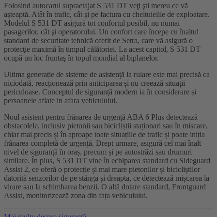
Folosind autocarul supraetajat S 531 DT veţi şti mereu ce vă
aşteaptă. Atât în trafic, cât şi pe factura cu cheltuielile de exploatare.
Modelul S 531 DT asigură tot confortul posibil, nu numai
pasagerilor, cât şi operatorului. Un confort care începe cu înaltul
standard de securitate tehnică oferit de Setra, care vă asigură o
protecţie maximă în timpul călătoriei. La acest capitol, S 531 DT
ocupă un loc fruntaş în topul mondial al biplanelor.
Ultima generație de sisteme de asistență la rulare este mai precisă ca
niciodată, reacționează prin anticiparea și nu creează situații
periculoase. Conceptul de siguranță modern ia în considerare și
persoanele aflate in afara vehiculului.
Noul asistent pentru frânarea de urgență ABA 6 Plus detectează
obstacolele, inclusiv pietonii sau bicicliștii staționari sau în mișcare,
chiar mai precis și în aproape toate situațiile de trafic și poate iniția
frânarea completă de urgență. Drept urmare, asigură cel mai înalt
nivel de siguranță în oraș, precum și pe autostrăzi sau drumuri
similare. În plus, S 531 DT vine în echiparea standard cu Sideguard
Assist 2, ce oferă o protecție și mai mare pietonilor și bicicliștilor
datorită senzorilor de pe stânga și dreapta, ce detectează mișcarea la
virare sau la schimbarea benzii. O altă dotare standard, Frontguard
Assist, monitorizează zona din fața vehiculului.
Mai multe despre siguranţă