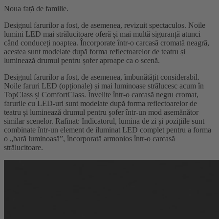
Noua față de familie.
Designul farurilor a fost, de asemenea, revizuit spectaculos. Noile
lumini LED mai strălucitoare oferă și mai multă siguranță atunci
când conduceți noaptea. Încorporate într-o carcasă cromată neagră,
acestea sunt modelate după forma reflectoarelor de teatru și
luminează drumul pentru șofer aproape ca o scenă.
Designul farurilor a fost, de asemenea, îmbunătățit considerabil.
Noile faruri LED (opționale) și mai luminoase strălucesc acum în
TopClass și ComfortClass. Învelite într-o carcasă negru cromat,
farurile cu LED-uri sunt modelate după forma reflectoarelor de
teatru și luminează drumul pentru șofer într-un mod asemănător
similar scenelor. Rafinat: Indicatorul, lumina de zi și pozițiile sunt
combinate într-un element de iluminat LED complet pentru a forma
o „bară luminoasă”, încorporată armonios într-o carcasă
strălucitoare.