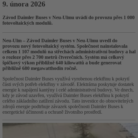
9. února 2026
Závod Daimler Buses v Neu-Ulmu uvádí do provozu přes 1 000
fotovoltaických modulů.
Neu-Ulm – Závod Daimler Buses v Neu-Ulmu uvedl do
provozu nový fotovoltaický systém. Společnost nainstalovala
celkem 1 107 modulů na střechách administrativní budovy a hal
o rozloze přes 2 700 metrů čtverečních. Systém má celkový
špičkový výkon přibližně 640 kilowattů a bude generovat
přibližně 680 megawatthodin ročně.
Společnost Daimler Buses využívá vyrobenou elektřinu k pokrytí
části svých potřeb elektřiny v závodě. Elektrárna poskytuje dostatek
energie k napájení kantýny i celé administrativní budovy. Ve dnech,
kdy je závod uzavřen, využívá Daimler Buses elektřinu k pokrytí
celého základního zatížení závodu. Tato investice do obnovitelných
zdrojů energie podtrhuje závazek společnosti Daimler Buses k
energetické účinnosti a ochraně životního prostředí.