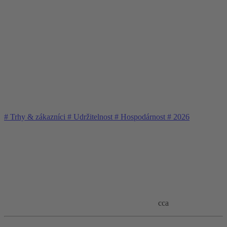
#
Trhy & zákazníci
#
Udržitelnost
#
Hospodárnost
#
2026
cca