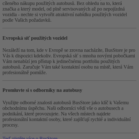
cíleného nákupu použitých autobusů. Bez ohledu na to, která
značka a který model, od plně servisovaných až po nepojízdná
vozidla - nechte si vytvořit atraktivní nabídku použitých vozidel
podle Vašich požadavků.
Evropská síť použitých vozidel
Nezáleží na tom, kde v Evropě se zrovna nacházíte, BusStore je pro
Vás k dispozici kdekoliv. Evropská síť s mnoha novými pobočkami
Vám nenabízí jen přístup k jedinečnému portfoliu použitých
autobusů. Zaručuje Vám také kontaktní osobu na místě, která Vám
profesionálně pomůže.
Promluvte si s odborníky na autobusy
Využijte odborné znalosti autobusů BusStore jako klíč k Vašemu
obchodnímu úspěchu. Naši odborníci vědí vše o autobusech a
podnikání, které provozujete. Na všech místech najdete
profesionální kontaktní osoby, které zajišťují rychlé a individuální
procesy.
Teď zjistěte více o BusStore