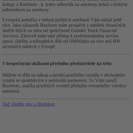
kolegy z BusStore - tj. jeden odborník na autobusy jedná s druhým
odborníkem na autobusy.
Evropská jednička v oblasti požitých autobusů Vám nabízí ještě
více. Jako zákazník BusStore máte prospěch z nabídek finančních
služeb šitých na míru od společnosti Daimler Truck Financial
Services. Zároveň máte také přístup k profesionálnímu servisu
oprav, údržby a náhradních dílů od OMNIplus na více než 600
servisních místech v Evropě.
S bezpečnými službami předního představitele na trhu
Můžete se těšit na nákup a prodej použitého vozidla v obchodním
vztahu se spolehlivým a seriózním partnerem. To Vám zaručí
BusStore, značka použitých vozidel předního evropského výrobce
autobusů.
Teď zjistěte více o BusStore