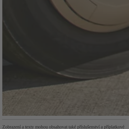
Zobrazení a texty mohou obsahovat také příslušenství a příplatkové