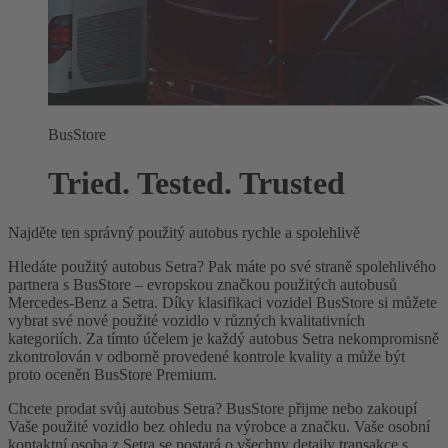
BusStore
Tried. Tested. Trusted
Najděte ten správný použitý autobus rychle a spolehlivě
Hledáte použitý autobus Setra? Pak máte po své straně spolehlivého
partnera s BusStore – evropskou značkou použitých autobusů
Mercedes-Benz a Setra. Díky klasifikaci vozidel BusStore si můžete
vybrat své nové použité vozidlo v různých kvalitativních
kategoriích. Za tímto účelem je každý autobus Setra nekompromisně
zkontrolován v odborně provedené kontrole kvality a může být
proto oceněn BusStore Premium.
Chcete prodat svůj autobus Setra? BusStore přijme nebo zakoupí
Vaše použité vozidlo bez ohledu na výrobce a značku. Vaše osobní
kontaktní osoba z Setra se postará o všechny detaily transakce s