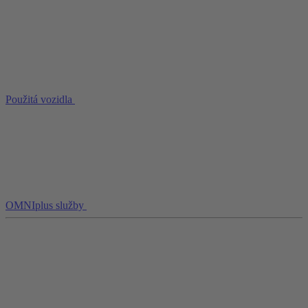
Použitá vozidla
OMNIplus služby