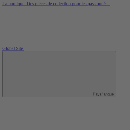
La boutique. Des pièces de collection pour les passionnés.
Global Site
Pays/langue