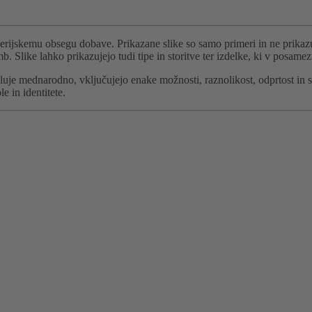
serijskemu obsegu dobave. Prikazane slike so samo primeri in ne prikazu
b. Slike lahko prikazujejo tudi tipe in storitve ter izdelke, ki v posame
je mednarodno, vključujejo enake možnosti, raznolikost, odprtost in 
 in identitete.