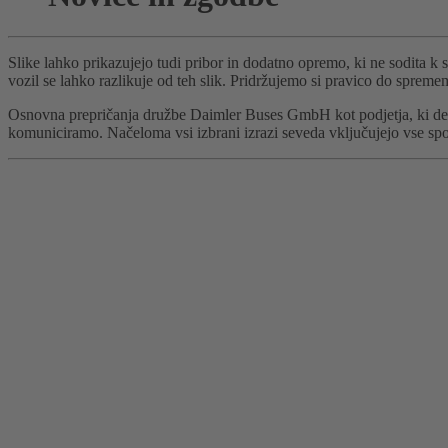
Slike lahko prikazujejo tudi pribor in dodatno opremo, ki ne sodita k 
vozil se lahko razlikuje od teh slik. Pridržujemo si pravico do spremem
Osnovna prepričanja družbe Daimler Buses GmbH kot podjetja, ki delu
komuniciramo. Načeloma vsi izbrani izrazi seveda vključujejo vse spole