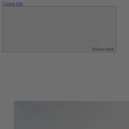
Global Site
Država/Jezik