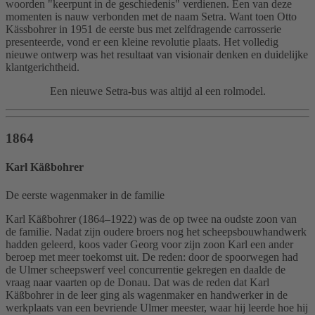
woorden "keerpunt in de geschiedenis" verdienen. Een van deze
momenten is nauw verbonden met de naam Setra. Want toen Otto
Kässbohrer in 1951 de eerste bus met zelfdragende carrosserie
presenteerde, vond er een kleine revolutie plaats. Het volledig
nieuwe ontwerp was het resultaat van visionair denken en duidelijke
klantgerichtheid.
Een nieuwe Setra-bus was altijd al een rolmodel.
1864
Karl Käßbohrer
De eerste wagenmaker in de familie
Karl Käßbohrer (1864–1922) was de op twee na oudste zoon van
de familie. Nadat zijn oudere broers nog het scheepsbouwhandwerk
hadden geleerd, koos vader Georg voor zijn zoon Karl een ander
beroep met meer toekomst uit. De reden: door de spoorwegen had
de Ulmer scheepswerf veel concurrentie gekregen en daalde de
vraag naar vaarten op de Donau. Dat was de reden dat Karl
Käßbohrer in de leer ging als wagenmaker en handwerker in de
werkplaats van een bevriende Ulmer meester, waar hij leerde hoe hij