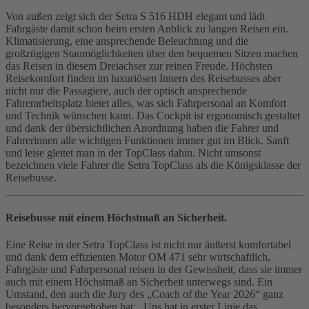
Von außen zeigt sich der Setra S 516 HDH elegant und lädt
Fahrgäste damit schon beim ersten Anblick zu langen Reisen ein.
Klimatisierung, eine ansprechende Beleuchtung und die
großzügigen Staumöglichkeiten über den bequemen Sitzen machen
das Reisen in diesem Dreiachser zur reinen Freude. Höchsten
Reisekomfort finden im luxuriösen Innern des Reisebusses aber
nicht nur die Passagiere, auch der optisch ansprechende
Fahrerarbeitsplatz bietet alles, was sich Fahrpersonal an Komfort
und Technik wünschen kann. Das Cockpit ist ergonomisch gestaltet
und dank der übersichtlichen Anordnung haben die Fahrer und
Fahrerinnen alle wichtigen Funktionen immer gut im Blick. Sanft
und leise gleitet man in der TopClass dahin. Nicht umsonst
bezeichnen viele Fahrer die Setra TopClass als die Königsklasse der
Reisebusse.
Reisebusse mit einem Höchstmaß an Sicherheit.
Eine Reise in der Setra TopClass ist nicht nur äußerst komfortabel
und dank dem effizienten Motor OM 471 sehr wirtschaftlich,
Fahrgäste und Fahrpersonal reisen in der Gewissheit, dass sie immer
auch mit einem Höchstmaß an Sicherheit unterwegs sind. Ein
Umstand, den auch die Jury des „Coach of the Year 2026“ ganz
besonders hervorgehoben hat: „Uns hat in erster Linie das