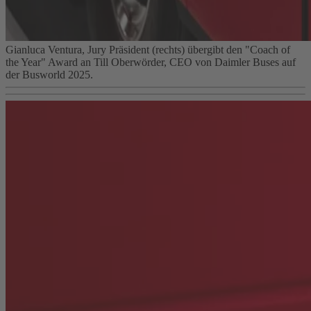
Gianluca Ventura, Jury Präsident (rechts) übergibt den "Coach of
the Year" Award an Till Oberwörder, CEO von Daimler Buses auf
der Busworld 2025.