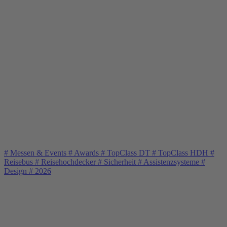
#
Messen & Events
#
Awards
#
TopClass DT
#
TopClass HDH
#
Reisebus
#
Reisehochdecker
#
Sicherheit
#
Assistenzsysteme
#
Design
#
2026