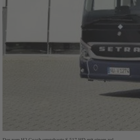
Der zum H2 Coach umgebaute S 517 HD mit einem zul.