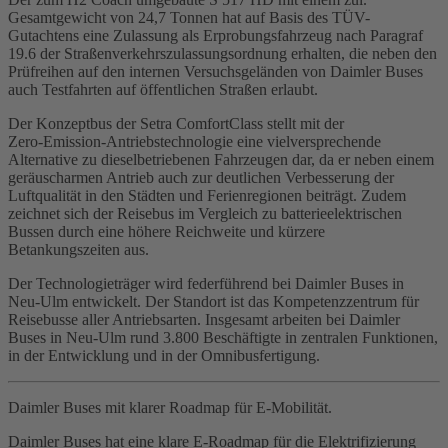
Gesamtgewicht von 24,7 Tonnen hat auf Basis des TÜV-
Gutachtens eine Zulassung als Erprobungsfahrzeug nach Paragraf
19.6 der Straßenverkehrszulassungsordnung erhalten, die neben den
Prüfreihen auf den internen Versuchsgeländen von Daimler Buses
auch Testfahrten auf öffentlichen Straßen erlaubt.
Der Konzeptbus der Setra ComfortClass stellt mit der
Zero‑Emission‑Antriebstechnologie eine vielversprechende
Alternative zu dieselbetriebenen Fahrzeugen dar, da er neben einem
geräuscharmen Antrieb auch zur deutlichen Verbesserung der
Luftqualität in den Städten und Ferienregionen beiträgt. Zudem
zeichnet sich der Reisebus im Vergleich zu batterieelektrischen
Bussen durch eine höhere Reichweite und kürzere
Betankungszeiten aus.
Der Technologieträger wird federführend bei Daimler Buses in
Neu‑Ulm entwickelt. Der Standort ist das Kompetenzzentrum für
Reisebusse aller Antriebsarten. Insgesamt arbeiten bei Daimler
Buses in Neu-Ulm rund 3.800 Beschäftigte in zentralen Funktionen,
in der Entwicklung und in der Omnibusfertigung.
Daimler Buses mit klarer Roadmap für E‑Mobilität.
Daimler Buses hat eine klare E-Roadmap für die Elektrifizierung