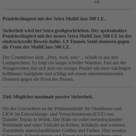
ca.
Pendelschlagtest mit der Setra MultiClass 500 LE.
Sicherheit wird bei Setra großgeschrieben. Der spektakuläre
Pendelschlagtest mit der neuen Setra MultiClass 500 LE ist der
eindrucksvolle Beweis dafür. 1,9 Tonnen Stahl donnern gegen
die Front der MultiClass 500 LE.
Der Countdown läuft. „Drei, zwei, eins“... schallt es aus den
Lautsprechern. Es folgt ein langer schriller Warnton. Fast aus der
Waagerechten löst sich jetzt ein riesiges Pendel mit einer mächtigen
hellblauen Stahlplatte und schlägt mit einem ohrenbetäubenden
Donnern gegen die Front des Busses.
Ziel: Möglichst maximale passive Sicherheit.
Ort des Geschehens ist die Prüfstandshalle für Omnibusse und
LKW im Entwicklungs- und Versuchszentrum (EVZ) von
Daimler Trucks in Wörth. Die Halle ist voller beeindruckender
Prüfstände und einer Vielzahl an Ketten, Schäkeln und weiteren
Zurrmitteln unterschiedlichster Größen und Farben. Hier werden
Fahrzeuge, Fahrerkabinen und Torsen zur Sicherstellung einer