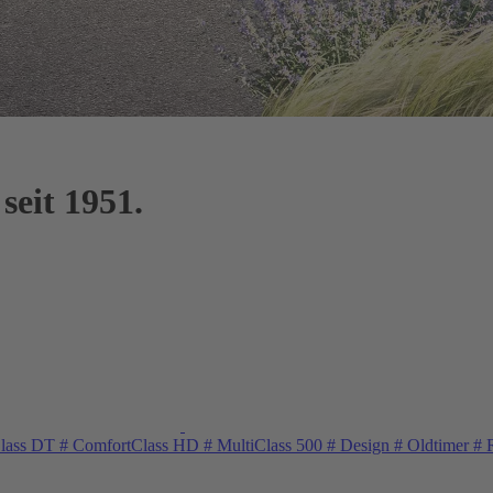
seit 1951.
lass DT
#
ComfortClass HD
#
MultiClass 500
#
Design
#
Oldtimer
#
R