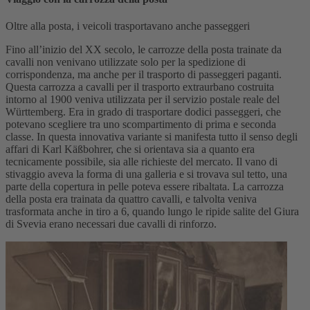
Oltre alla posta, i veicoli trasportavano anche passeggeri
Fino all’inizio del XX secolo, le carrozze della posta trainate da
cavalli non venivano utilizzate solo per la spedizione di
corrispondenza, ma anche per il trasporto di passeggeri paganti.
Questa carrozza a cavalli per il trasporto extraurbano costruita
intorno al 1900 veniva utilizzata per il servizio postale reale del
Württemberg. Era in grado di trasportare dodici passeggeri, che
potevano scegliere tra uno scompartimento di prima e seconda
classe. In questa innovativa variante si manifesta tutto il senso degli
affari di Karl Käßbohrer, che si orientava sia a quanto era
tecnicamente possibile, sia alle richieste del mercato. Il vano di
stivaggio aveva la forma di una galleria e si trovava sul tetto, una
parte della copertura in pelle poteva essere ribaltata. La carrozza
della posta era trainata da quattro cavalli, e talvolta veniva
trasformata anche in tiro a 6, quando lungo le ripide salite del Giura
di Svevia erano necessari due cavalli di rinforzo.