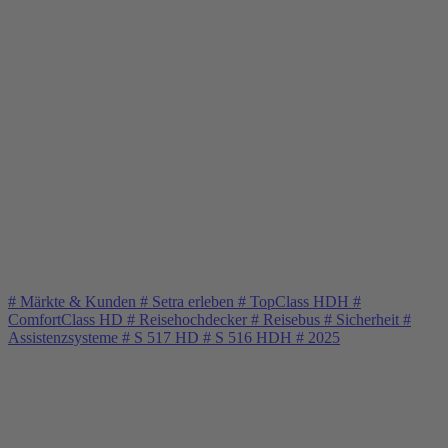
#
Märkte & Kunden
#
Setra erleben
#
TopClass HDH
#
ComfortClass HD
#
Reisehochdecker
#
Reisebus
#
Sicherheit
#
Assistenzsysteme
#
S 517 HD
#
S 516 HDH
#
2025