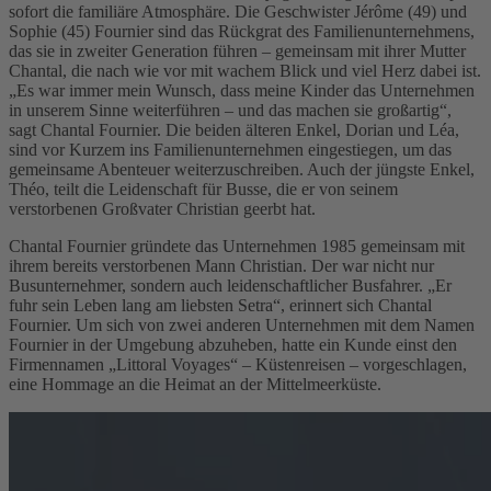
sofort die familiäre Atmosphäre. Die Geschwister Jérôme (49) und
Sophie (45) Fournier sind das Rückgrat des Familienunternehmens,
das sie in zweiter Generation führen – gemeinsam mit ihrer Mutter
Chantal, die nach wie vor mit wachem Blick und viel Herz dabei ist.
„Es war immer mein Wunsch, dass meine Kinder das Unternehmen
in unserem Sinne weiterführen – und das machen sie großartig“,
sagt Chantal Fournier. Die beiden älteren Enkel, Dorian und Léa,
sind vor Kurzem ins Familienunternehmen eingestiegen, um das
gemeinsame Abenteuer weiterzuschreiben. Auch der jüngste Enkel,
Théo, teilt die Leidenschaft für Busse, die er von seinem
verstorbenen Großvater Christian geerbt hat.
Chantal Fournier gründete das Unternehmen 1985 gemeinsam mit
ihrem bereits verstorbenen Mann Christian. Der war nicht nur
Busunternehmer, sondern auch leidenschaftlicher Busfahrer. „Er
fuhr sein Leben lang am liebsten Setra“, erinnert sich Chantal
Fournier. Um sich von zwei anderen Unternehmen mit dem Namen
Fournier in der Umgebung abzuheben, hatte ein Kunde einst den
Firmennamen „Littoral Voyages“ – Küstenreisen – vorgeschlagen,
eine Hommage an die Heimat an der Mittelmeerküste.